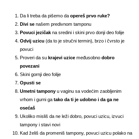
Da li treba da pišemo da
opereš prvo ruke?
Divi se
našem predivnom tamponu
Povuci jezičak
na sredini i skini prvo donji deo folije
Odvij uzicu
(da to je stručni termin), brzo i čvrsto je
povuci
Proveri da su
krajevi uzice
međusobno
dobro
povezani
Skini gornji deo folije
Opusti se
Umetni tampony
u vaginu sa vodećim zaobljenim
vrhom i gurni ga
tako da ti je udobno i da ga ne
osećaš
Ukoliko misliš da ne leži dobro, povuci uzicu, izvuci
tampony i stavi novi
Kad želiš da promeniš tampony, povuci uzicu polako na